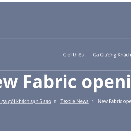
Giới thiệu
Ga Giường Khách
w Fabric open
 ga gối khách sạn 5 sao
Textile News
New Fabric op