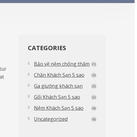
CATEGORIES
Bảo vệ nệm chống thấm
(1)
tur
Chăn Khách Sạn 5 sao
(3)
at
Ga giường khách sạn
(3)
Gối Khách Sạn 5 sao
(2)
Nệm Khách Sạn 5 sao
(4)
Uncategorized
(6)