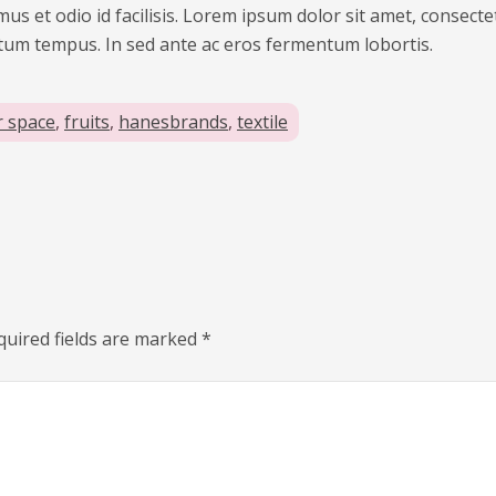
us et odio id facilisis. Lorem ipsum dolor sit amet, consecte
ntum tempus. In sed ante ac eros fermentum lobortis.
r space
,
fruits
,
hanesbrands
,
textile
quired fields are marked
*