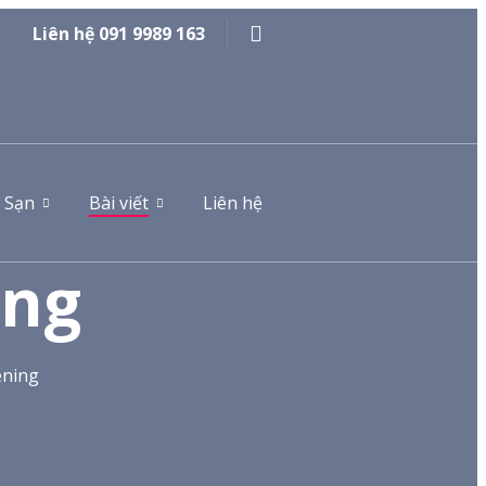
Liên hệ 091 9989 163
 Sạn
Bài viết
Liên hệ
ing
ening