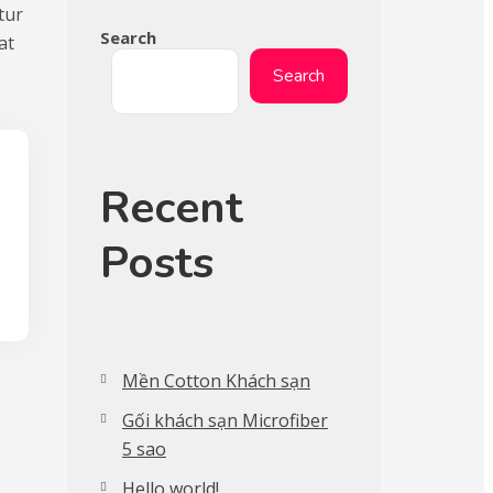
tur
Search
at
Search
Recent
Posts
Mền Cotton Khách sạn
Gối khách sạn Microfiber
5 sao
Hello world!